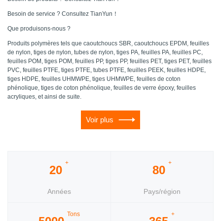
Besoin de service ? Consultez TianYun！
Que produisons-nous ?
Produits polymères tels que caoutchoucs SBR, caoutchoucs EPDM, feuilles
de nylon, tiges de nylon, tubes de nylon, tiges PA, feuilles PA, feuilles PC,
feuilles POM, tiges POM, feuilles PP, tiges PP, feuilles PET, tiges PET, feuilles
PVC, feuilles PTFE, tiges PTFE, tubes PTFE, feuilles PEEK, feuilles HDPE,
tiges HDPE, feuilles UHMWPE, tiges UHMWPE, feuilles de coton
phénolique, tiges de coton phénolique, feuilles de verre époxy, feuilles
acryliques, et ainsi de suite.
Voir plus
+
+
20
80
Années
Pays/région
d’expérience
Tons
+