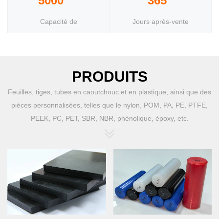
5000
365
Capacité de
Jours après-vente
Production
annuelle
PRODUITS
Feuilles, tiges, tubes en caoutchouc et en plastique, ainsi que des
pièces personnalisées, telles que le nylon, POM, PA, PE, PTFE,
PEEK, PC, PET, SBR, NBR, phénolique, époxy, etc.