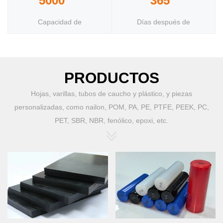
5000
365
Capacidad de
Días después de
producción anual
ventas
PRODUCTOS
Hojas, varillas, tubos de caucho y plástico, y piezas
personalizadas, como nailon, POM, PA, PE, PTFE, PEEK, PC,
PET, SBR, NBR, fenólico, epoxi, etc.