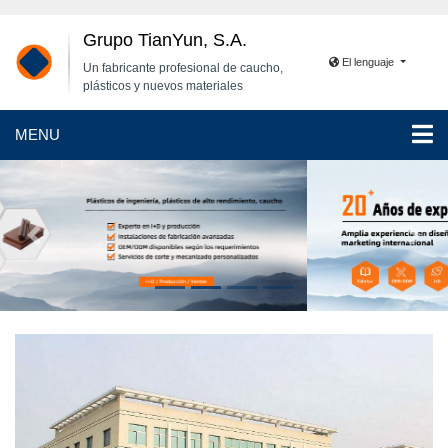
Grupo TianYun, S.A.
El lenguaje
Un fabricante profesional de caucho,
plásticos y nuevos materiales
MENU
Anterior
Siguie