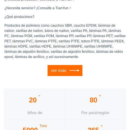
¿Necesita servicio? ¡Consulte a TianYun！
¿Qué producimos?
Productos de polímero como cauchos SBR, caucho EPDM, láminas de
nailon, varillas de nailon, tubos de nailon, varillas PA, láminas PA, láminas
PC, láminas POM, varillas POM, láminas PP, varillas PP, láminas PET, varillas
PET, láminas PVC, láminas PTFE, varillas PTFE, tubos PTFE, láminas PEEK,
láminas HDPE, varillas HDPE, láminas UHMWPE, varillas UHMWPE,
láminas de algodón fenólico, varillas de algodón fenólico, láminas de vidrio
epoxi, láminas de acrílico, y así sucesivamente.
ver más
+
+
20
80
Años de
Por país/región
experiencia
Tons
+